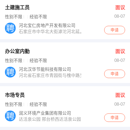
土建施工员
面议
08-07
性别不限
经验不限
河北宝仁房地产开发有限公司
申请
石家庄市中华北大街滹沱河北延。中华北大街赵佗公园乘坐
办公室内勤
面议
08-07
性别不限
经验不限
河北汉华节能科技有限公司
申请
河北省石家庄市青园街与槐中路交叉口亚太大酒店迎宾楼
市场专员
面议
08-07
性别不限
经验不限
润义环境产业集团有限公司
申请
达活泉公园 邢台桥西达活泉公园