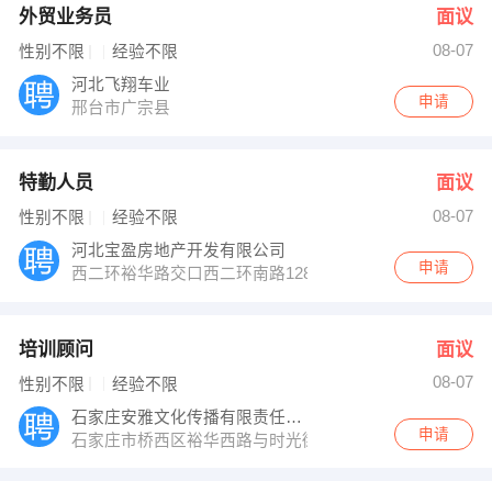
外贸业务员
面议
08-07
性别不限
经验不限
河北飞翔车业
申请
邢台市广宗县
特勤人员
面议
08-07
性别不限
经验不限
河北宝盈房地产开发有限公司
申请
西二环裕华路交口西二环南路128号
培训顾问
面议
08-07
性别不限
经验不限
石家庄安雅文化传播有限责任公司
申请
石家庄市桥西区裕华西路与时光街交口世纪公馆1109