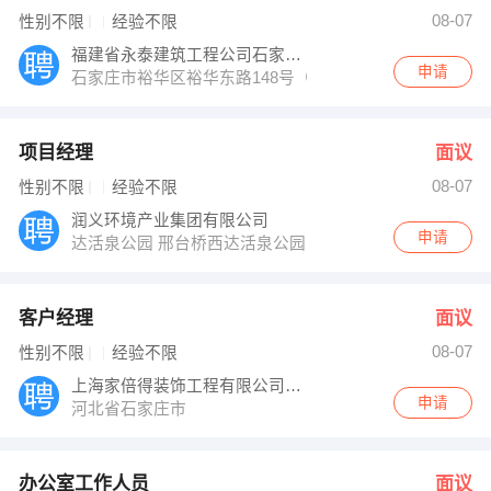
龚经理 发布 [办公室工作人员 ] 招聘信息
08-07
性别不限
经验不限
卢增强 发布 [聘暖通设计 ] 招聘信息
【三洋车业有限公司 】 强势入驻
福建省永泰建筑工程公司石家庄分公司
申请
石家庄市裕华区裕华东路148号（裕华路与谈固大街西南
项目经理
面议
08-07
性别不限
经验不限
润义环境产业集团有限公司
申请
达活泉公园 邢台桥西达活泉公园
客户经理
面议
08-07
性别不限
经验不限
上海家倍得装饰工程有限公司石家庄分公司
申请
河北省石家庄市
办公室工作人员
面议