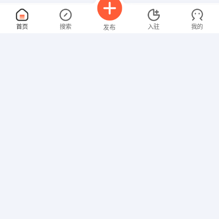
房产经纪人
面议
首页
搜索
入驻
我的
发布
08-07
性别不限
经验不限
邢台市广缘房地产经纪有限公司
申请
邢台桥东天一城中国人寿东临广缘房产
办公室文员
面议
招聘信息
求职简历
08-07
性别不限
经验不限
邢台天迈装饰材料销售有限公司
申请
邢台市桥东区邢任公路金至宝建材
外贸人员
面议
08-07
性别不限
经验不限
河北永丰自行车车业有限公司
申请
河北邢台广宗县